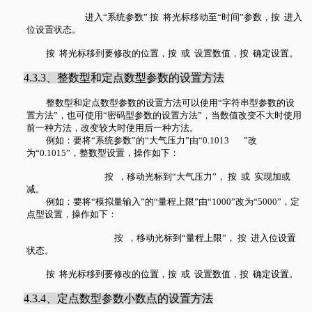
进入“系统参数” 按 将光标移动至“时间”参数，按
进入
位设置状态。
按
将光标移到要修改的位置，按
或
设置数值，按
确定设置。
4.3.3、整数型和定点数型参数的设置方法
整数型和定点数型参数的设置方法可以使用“字符串型参数的设
置方法”，也可使用“密码型参数的设置方法”，当数值改变不大时使用
前一种方法，改变较大时使用后一种方法。
例如：要将“系统参数”的“大气压力”由“0.1013
”
改
为“0.1015”，整数型设置，操作如下：
按 ，移动光标到“大气压力”， 按 或 实现加或
减。
例如：要将“模拟量输入”的“量程上限”由“1000”改为“5000”，定
点型设置，操作如下：
按 ，移动光标到“量程上限”， 按 进入位设置
状态。
按 将光标移到要修改的位置，按 或 设置数值，按 确定设置。
4.3.4、定点数型参数小数点的设置方法